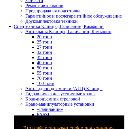
Запчасти
Ремонт автокранов
Предпродажная подготовка
Гарантийное и послегарантийное обслуживание
Доукомплектовка техники
Спецтехника Клинцы, Галичанин, Камышин
Автокраны Клинцы, Галичанин, Камышин
20 тонн
25 тонн
27 тонн
32 тонн
35 тонн
40 тонн
50 тонн
55 тонн
70 тонн
100 тонн
Автогидроподъемники (АГП) Клинцы
Гидравлические гусеничные краны
Кран-подъемник стреловой
Крано-манипуляторные установки
«Галичанин»
FASSI
DONGYANG
HIAB
Этот сайт использует cookie для хранения