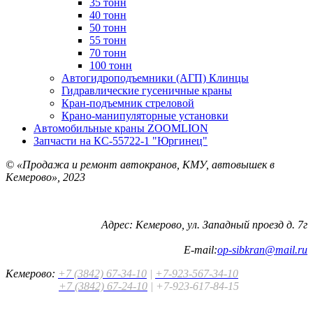
35 тонн
40 тонн
50 тонн
55 тонн
70 тонн
100 тонн
Автогидроподъемники (АГП) Клинцы
Гидравлические гусеничные краны
Кран-подъемник стреловой
Крано-манипуляторные установки
Автомобильные краны ZOOMLION
Запчасти на КС-55722-1 "Юргинец"
© «Продажа и ремонт автокранов, КМУ, автовышек в
Кемерово», 2023
Адрес: Кемерово, ул. Западный проезд д. 7г
E-mail:
op-sibkran@mail.ru
Кемерово:
+7 (3842) 67-34-10
|
+7-923-567-34-10
+7 (3842) 67-24-10
| +7-923-617-84-15