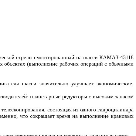
одвеской стрелы смонтированный на шасси КАМАЗ-43118
ых объектах (выполнение рабочих операций с обычными
игателя шасси значительно улучшает экономические,
зводителей: планетарные редукторы с высоким запасом
 телескопирования, состоящая из одного гидроцилиндра
временно, что сокращает время на выполнение крановых
 характеристики крана на средних и дальних вылетах.