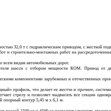
остью 32,0 т с гидравлическим приводом, с жесткой п
абот и строительно-монтажных работ на рассредоточенн
о всем видам автомобильных дорог.
ателя шасси с отбором мощности КОМ. Привод от дв
скими компонентами зарубежных и отечественных прои
ный» профиль, что делает ее жестче и прочнее, система
егчает стрелу и позволяет выдвигать все секции одно
 опорный контур 5,45 м х 6,1 м.
 массой 1500 кг и 4500 кг позволяет улучшить грузовые