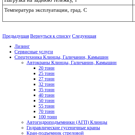
Температура эксплуатации, град. С
Предыдущая
Вернуться к списку
Следующая
Лизинг
Сервисные услуги
Спецтехника Клинцы, Галичанин, Камышин
Автокраны Клинцы, Галичанин, Камышин
20 тонн
25 тонн
27 тонн
32 тонн
35 тонн
40 тонн
50 тонн
55 тонн
70 тонн
100 тонн
Автогидроподъемники (АГП) Клинцы
Гидравлические гусеничные краны
Кран-подъемник стреловой