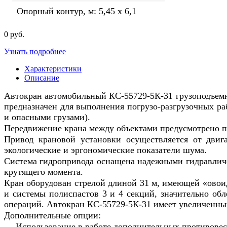
Опорный контур, м: 5,45 х 6,1
0 pуб.
Узнать подробнее
Характеристики
Описание
Автокран автомобильный КС-55729-5К-31 грузоподъемн
предназначен для выполнения погрузо-разгрузочных р
и опасными грузами).
Передвижение крана между объектами предусмотрено п
Привод крановой установки осуществляется от двиг
экологические и эргономические показатели шума.
Система гидропривода оснащена надежными гидравличе
крутящего момента.
Кран оборудован стрелой длиной 31 м, имеющей «овоид
и системы полиспастов 3 и 4 секций, значительно обл
операций. Автокран КС-55729-5К-31 имеет увеличенный
Дополнительные опции:
— Использование в работе дополнительных противовесов