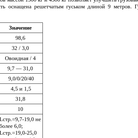
ь оснащена решетчатым гуськом длиной 9 метров. Гу
Значение
98,6
32 / 3,0
Овоидная / 4
9,7 — 31,0
9,0/0/20/40
4,5 и 1,5
31,8
10
Lстр.=9,7-19,0 не
более 6,0;
Lстр.=19,0-25,0